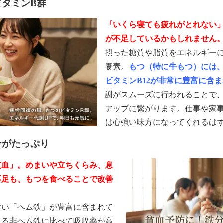
ビタミンB群
「いくら寝ても疲れがとれない
が不足しているかもしれません
摂った糖質や脂質をエネルギー
養素。
もつ（特に牛もつ）には
ビタミンB12が非常に豊富に含
謝がスムーズに行われることで
アップに繋がります。仕事や家
は心強い味方になってくれるは
分がたっぷり
貧血」。めまいや立ちくらみ、息
不足も、もつを食べることで改善
すい「ヘム鉄」が豊富に含まれて
れる非ヘム鉄に比べて吸収率が高