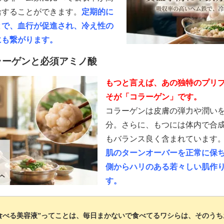
給することができます。
定期的に
とで、血行が促進され、冷え性の
にも繋がります。
ラーゲンと必須アミノ酸
もつと言えば、あの独特のプリ
そが「コラーゲン」です。
コラーゲンは皮膚の弾力や潤い
分。さらに、もつには体内で合
もバランス良く含まれています
肌のターンオーバーを正常に保
側からハリのある若々しい肌作
す。
食べる美容液”ってことは、毎日まかないで食べてるワシらは、そのう