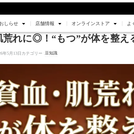
おしらせ
店舗情報
オンラインストア
よ
肌荒れに◎！“もつ”が体を整え
豆知識
26年5月13日
カテゴリー :