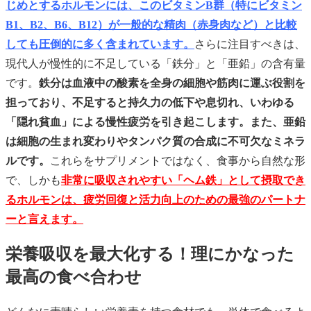
じめとするホルモンには、このビタミンB群（特にビタミン
B1、B2、B6、B12）が一般的な精肉（赤身肉など）と比較
しても圧倒的に多く含まれています。
さらに注目すべきは、
現代人が慢性的に不足している「鉄分」と「亜鉛」の含有量
です。
鉄分は血液中の酸素を全身の細胞や筋肉に運ぶ役割を
担っており、不足すると持久力の低下や息切れ、いわゆる
「隠れ貧血」による慢性疲労を引き起こします。また、亜鉛
は細胞の生まれ変わりやタンパク質の合成に不可欠なミネラ
ルです。
これらをサプリメントではなく、食事から自然な形
で、しかも
非常に吸収されやすい「ヘム鉄」として摂取でき
るホルモンは、疲労回復と活力向上のための最強のパートナ
ーと言えます。
栄養吸収を最大化する！理にかなった
最高の食べ合わせ