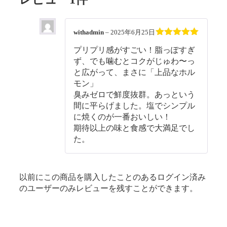
withadmin
–
2025年6月25日
5段階中
5
の
プリプリ感がすごい！脂っぽすぎ
評価
ず、でも噛むとコクがじゅわ〜っ
と広がって、まさに「上品なホル
モン」
臭みゼロで鮮度抜群。あっという
間に平らげました。塩でシンプル
に焼くのが一番おいしい！
期待以上の味と食感で大満足でし
た。
以前にこの商品を購入したことのあるログイン済み
のユーザーのみレビューを残すことができます。