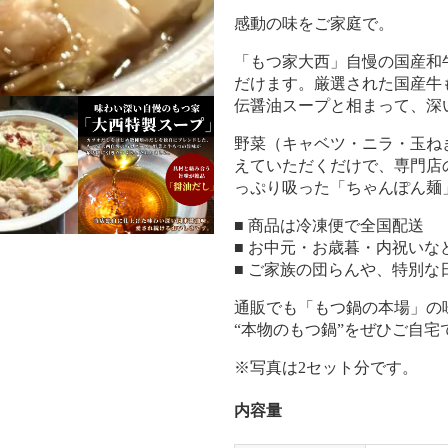
感動の味をご家庭で。
「もつ家大西」自慢の国産和
だけます。厳選された国産牛も
伝醤油スープと相まって、深
野菜（キャベツ・ニラ・玉ね
えていただくだけで、専門店
っぷり吸った「ちゃんぽん麺
■ 商品は冷凍便で全国配送
■ お中元・お歳暮・内祝いな
■ ご家族の団らんや、特別
通販でも「もつ鍋の本場」の
“本物のもつ鍋”をぜひご自宅
※写真は2セット分です。
内容量