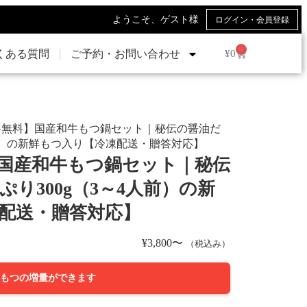
ようこそ、ゲスト様
ログイン・会員登録
0
¥
0
くある質問
ご予約・お問い合わせ
送料無料】国産和牛もつ鍋セット｜秘伝の醤油だ
人前）の新鮮もつ入り【冷凍配送・贈答対応】
国産和牛もつ鍋セット｜秘伝
り300g（3～4人前）の新
配送・贈答対応】
¥
3,800
〜
（税込み）
 もつの増量ができます