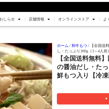
おしらせ
店舗情報
オンラインストア
よ
ホーム
/
和牛もつ
/ 【全国
し・たっぷり300g（3～4
【全国送料無料】
の醤油だし・たっぷ
鮮もつ入り【冷凍
▼