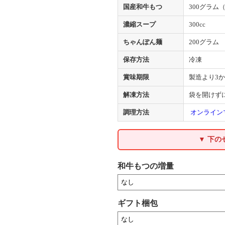
国産和牛もつ
300グラム
濃縮スープ
300cc
ちゃんぽん麺
200グラム
保存方法
冷凍
賞味期限
製造より3
解凍方法
袋を開けず
調理方法
オンライン
▼ 下
和牛もつの増量
ギフト梱包