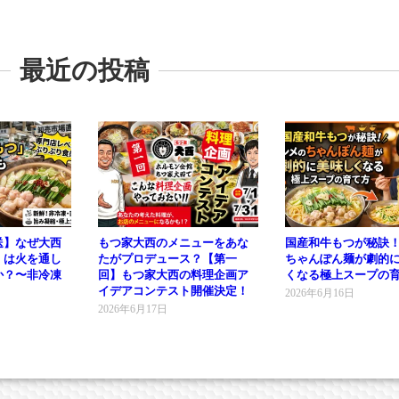
最近の投稿
送】なぜ大西
もつ家大西のメニューをあな
国産和牛もつが秘訣
」は火を通し
たがプロデュース？【第一
ちゃんぽん麺が劇的
か？〜非冷凍
回】もつ家大西の料理企画ア
くなる極上スープの
イデアコンテスト開催決定！
2026年6月16日
2026年6月17日