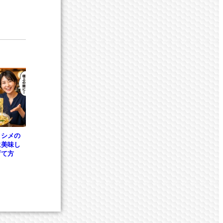
！シメの
に美味し
育て方