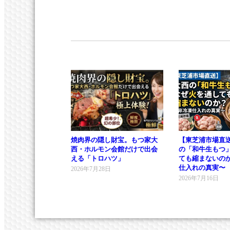
焼肉界の隠し財宝。もつ家大
【東芝浦市場直
西・ホルモン会館だけで出会
の「和牛生もつ
える「トロハツ」
ても縮まないの
仕入れの真実〜
2026年7月28日
2026年7月16日